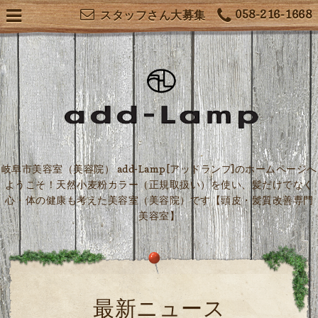
058-216-1668
スタッフさん大募集
岐阜市美容室（美容院） add-Lamp[アッドランプ]のホームページへ
ようこそ！天然小麦粉カラー（正規取扱い）を使い、髪だけでなく
心・体の健康も考えた美容室（美容院）です【頭皮・髪質改善専門
美容室】
最新ニュース