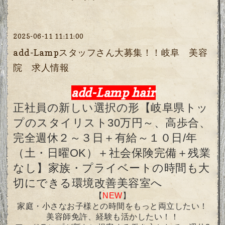
2025-06-11 11:11:00
add-Lampスタッフさん大募集！！岐阜 美容
院 求人情報
add-Lamp hair
正社員の新しい選択の形【岐阜県トッ
プのスタイリスト30万円～、高歩合、
完全週休２～３日＋有給～１０日/年
（土・日曜OK）＋社会保険完備＋残業
なし】家族・プライベートの時間も大
切にできる環境改善美容室へ
【
NEW
】
家庭・小さなお子様との時間をもっと両立したい！
美容師免許、経験も活かしたい！！