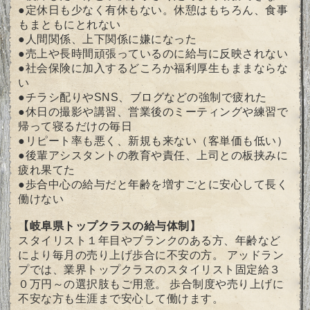
●定休日も少なく有休もない。休憩はもちろん、食事
もまともにとれない
●人間関係、上下関係に嫌になった
●売上や長時間頑張っているのに給与に反映されない
●社会保険に加入するどころか福利厚生もままならな
い
●チラシ配りやSNS、ブログなどの強制で疲れた
●休日の撮影や講習、営業後のミーティングや練習で
帰って寝るだけの毎日
●リピート率も悪く、新規も来ない（客単価も低い）
●後輩アシスタントの教育や責任、上司との板挟みに
疲れ果てた
●歩合中心の給与だと年齢を増すごとに安心して長く
働けない
【岐阜県トップクラスの給与体制】
スタイリスト１年目やブランクのある方、年齢など
により毎月の売り上げ歩合に不安の方。 アッドラン
プでは、業界トップクラスのスタイリスト固定給３
０万円～の選択肢もご用意。 歩合制度や売り上げに
不安な方も生涯まで安心して働けます。