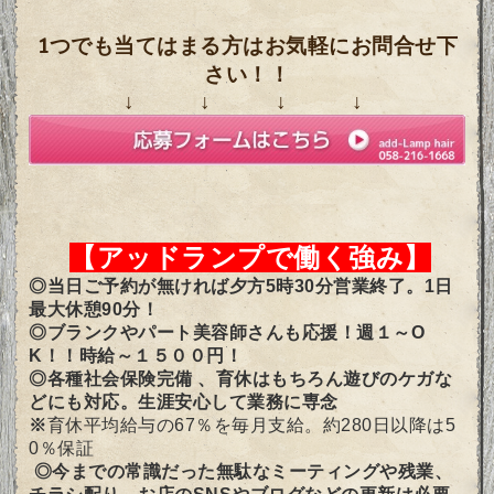
1つでも当てはまる方はお気軽にお問合せ下
さい！！
↓ ↓ ↓ ↓
【アッドランプで働く強み】
◎当日ご予約が無ければ夕方5時30分営業終了。1日
最大休憩90分！ 
◎
ブランクやパート美容師さんも応援！週１～O
K！！時給～１５００円！
◎各種社会保険完備 、育休はもちろん遊びのケガな
どにも対応。生涯安心して業務に専念 
※
育休平均給与の67％を毎月支給。約280日以降は5
0％保証
 ◎今までの常識だった無駄なミーティングや残業、