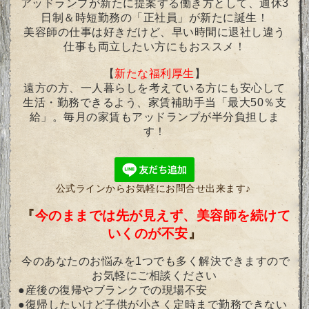
アッドランプが新たに提案する働き方として、週休3
日制＆時短勤務の「正社員」が新たに誕生！
美容師の仕事は好きだけど、早い時間に退社し違う
仕事も両立したい方にもおススメ！
【
新たな福利厚生
】
遠方の方、一人暮らしを考えている方にも安心して
生活・勤務できるよう、家賃補助手当「最大50％支
給」。毎月の家賃もアッドランプが半分負担しま
す！
公式ラインからお気軽にお問合せ出来ます♪
『
今のままでは先が見えず、美容師を続けて
いくのが不安
』
今のあなたのお悩みを1つでも多く解決できますので
お気軽にご相談ください
●産後の復帰やブランクでの現場不安
●復帰したいけど子供が小さく定時まで勤務できない