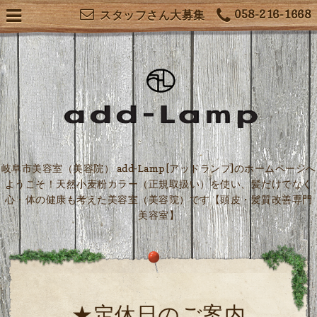
058-216-1668
スタッフさん大募集
岐阜市美容室（美容院） add-Lamp[アッドランプ]のホームページへ
ようこそ！天然小麦粉カラー（正規取扱い）を使い、髪だけでなく
心・体の健康も考えた美容室（美容院）です【頭皮・髪質改善専門
美容室】