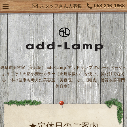
058-216-1668
スタッフさん大募集
岐阜市美容室（美容院） add-Lamp[アッドランプ]のホームページへ
ようこそ！天然小麦粉カラー（正規取扱い）を使い、髪だけでなく
心・体の健康も考えた美容室（美容院）です【頭皮・髪質改善専門
美容室】