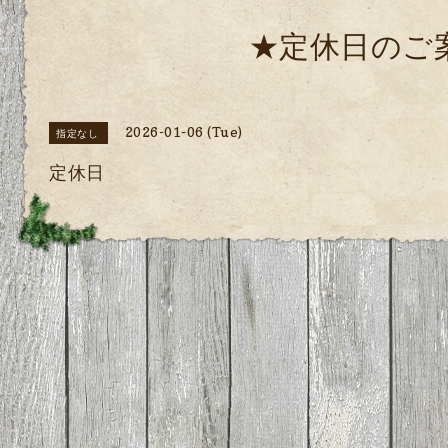
★定休日のご
2026-01-06 (Tue)
指定なし
定休日