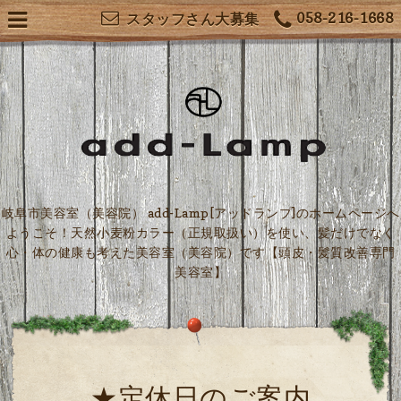
058-216-1668
スタッフさん大募集
岐阜市美容室（美容院） add-Lamp[アッドランプ]のホームページへ
ようこそ！天然小麦粉カラー（正規取扱い）を使い、髪だけでなく
心・体の健康も考えた美容室（美容院）です【頭皮・髪質改善専門
美容室】