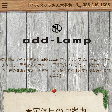
058-216-1668
スタッフさん大募集
岐阜市美容室（美容院） add-Lamp[アッドランプ]のホームページへ
ようこそ！天然小麦粉カラー（正規取扱い）を使い、髪だけでなく
心・体の健康も考えた美容室（美容院）です【頭皮・髪質改善専門
美容室】