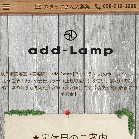
058-216-1668
スタッフさん大募集
岐阜市美容室（美容院） add-Lamp[アッドランプ]のホームページへ
ようこそ！天然小麦粉カラー（正規取扱い）を使い、髪だけでなく
心・体の健康も考えた美容室（美容院）です【頭皮・髪質改善専門
美容室】