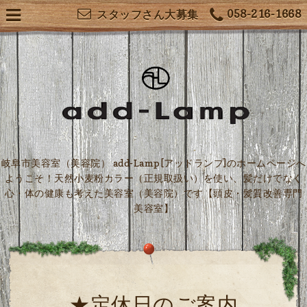
058-216-1668
スタッフさん大募集
岐阜市美容室（美容院） add-Lamp[アッドランプ]のホームページへ
ようこそ！天然小麦粉カラー（正規取扱い）を使い、髪だけでなく
心・体の健康も考えた美容室（美容院）です【頭皮・髪質改善専門
美容室】