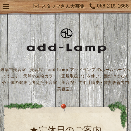
058-216-1668
スタッフさん大募集
岐阜市美容室（美容院） add-Lamp[アッドランプ]のホームページへ
ようこそ！天然小麦粉カラー（正規取扱い）を使い、髪だけでなく
心・体の健康も考えた美容室（美容院）です【頭皮・髪質改善専門
美容室】