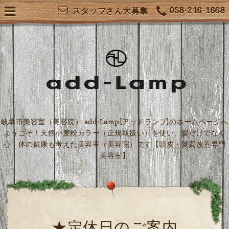
058-216-1668
スタッフさん大募集
岐阜市美容室（美容院） add-Lamp[アッドランプ]のホームページへ
ようこそ！天然小麦粉カラー（正規取扱い）を使い、髪だけでなく
心・体の健康も考えた美容室（美容院）です【頭皮・髪質改善専門
美容室】