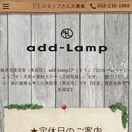
058-216-1668
スタッフさん大募集
岐阜市美容室（美容院） add-Lamp[アッドランプ]のホームページへ
ようこそ！天然小麦粉カラー（正規取扱い）を使い、髪だけでなく
心・体の健康も考えた美容室（美容院）です【頭皮・髪質改善専門
美容室】