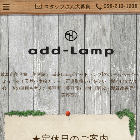
058-216-1668
スタッフさん大募集
岐阜市美容室（美容院） add-Lamp[アッドランプ]のホームページへ
ようこそ！天然小麦粉カラー（正規取扱い）を使い、髪だけでなく
心・体の健康も考えた美容室（美容院）です【頭皮・髪質改善専門
美容室】