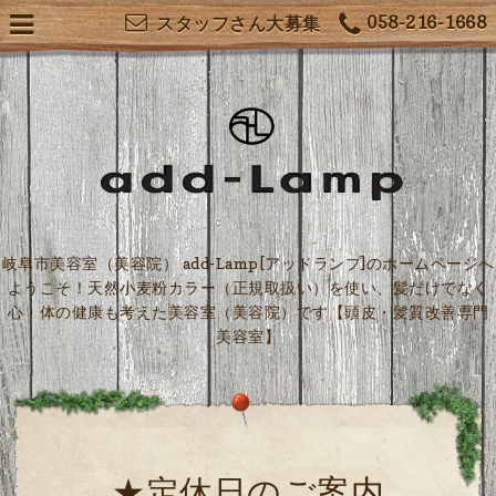
058-216-1668
スタッフさん大募集
岐阜市美容室（美容院） add-Lamp[アッドランプ]のホームページへ
ようこそ！天然小麦粉カラー（正規取扱い）を使い、髪だけでなく
心・体の健康も考えた美容室（美容院）です【頭皮・髪質改善専門
美容室】