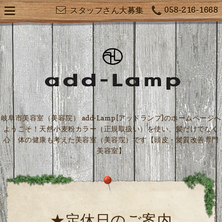
058-216-1668
スタッフさん大募集
岐阜市美容室（美容院） add-Lamp[アッドランプ]のホームページへ
ようこそ！天然小麦粉カラー（正規取扱い）を使い、髪だけでなく
心・体の健康も考えた美容室（美容院）です【頭皮・髪質改善専門
美容室】