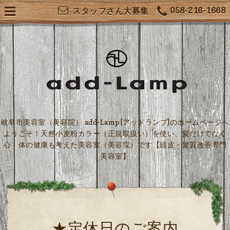
058-216-1668
スタッフさん大募集
岐阜市美容室（美容院） add-Lamp[アッドランプ]のホームページへ
ようこそ！天然小麦粉カラー（正規取扱い）を使い、髪だけでなく
心・体の健康も考えた美容室（美容院）です【頭皮・髪質改善専門
美容室】