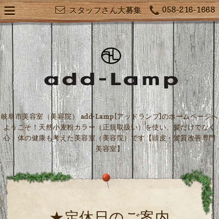
058-216-1668
スタッフさん大募集
岐阜市美容室（美容院） add-Lamp[アッドランプ]のホームページへ
ようこそ！天然小麦粉カラー（正規取扱い）を使い、髪だけでなく
心・体の健康も考えた美容室（美容院）です【頭皮・髪質改善専門
美容室】